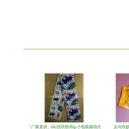
「厂家直供」blu洗衣粉35g 小包装撬动大
义乌市妙