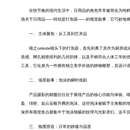
在快节奏的现代生活中，日用品的角色常常被简化为纯粹
场关于日用品——特别是打泡器——的视觉叙事，它巧妙地
一、 主体聚焦：从工具到艺术品
喵之celeste镜头下的打泡器，首先剥离了其作为
质感、网孔精密排列的几何韵律，以及手柄符合人体工学的
工具，它化身为一件拥有独立美学价值的静物雕塑，其设计
二、 场景叙事：泡沫的瞬时戏剧
产品摄影的精髓往往在于展现产品的核心功能与体验。喵之
盈、绵密、如云朵般升腾的泡沫。这些泡沫被赋予主角般的
保所有视觉焦点都集中于泡沫细腻的纹理与光影变幻。这不仅
三、 氛围营造：日常的静谧与温度