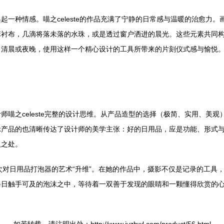
起一种情感。喵之celeste的作品充满了宁静的日常感与温暖的治愈力
麻衬布，几滴将落未落的水珠，或是透过窗户洒进的晨光。这些元素共同
日清晨或夜晚，使用这样一个精心设计的工具所带来的片刻仪式感与愉悦
师喵之celeste完整的设计思维。从产品造型的选择（极简、实用、美
示产品的也清晰传达了设计师的美学主张：好的日用品，应是功能、形式
人之处。
了一次对日用品打泡器的艺术“升维”。在她的作品中，摄影不仅是记录的工
每日触手可及的泡沫之中，等待着一双善于发现的眼睛和一颗懂得欣赏的