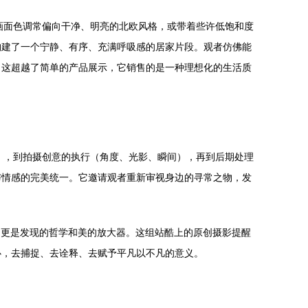
。画面色调常偏向干净、明亮的北欧风格，或带着些许低饱和度
构建了一个宁静、有序、充满呼吸感的居家片段。观者仿佛能
。这超越了简单的产品展示，它销售的是一种理想化的生活质
观），到拍摄创意的执行（角度、光影、瞬间），再到后期处理
与情感的完美统一。它邀请观者重新审视身边的寻常之物，发
具，更是发现的哲学和美的放大器。这组站酷上的原创摄影提醒
心，去捕捉、去诠释、去赋予平凡以不凡的意义。