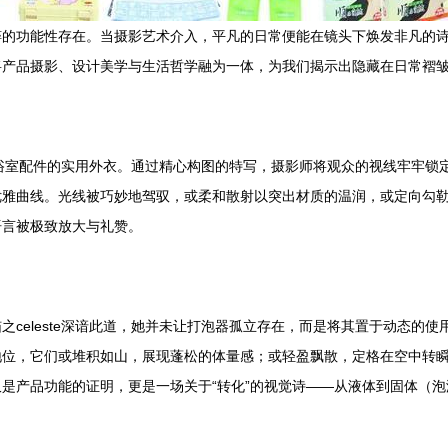
的功能性存在。当摄影艺术介入，平凡的日常便能在镜头下焕发非凡的诗意与
将产品摄影、设计美学与生活哲学融为一体，为我们揭示出隐藏在日常褶
厨房或浴室配件的实用外衣。通过精心构图的特写，摄影师将观众的视线牢牢
优雅曲线。光线被巧妙地驾驭，或柔和散射以突出材质的温润，或定向勾
语言被极致放大与礼赞。
celeste深谙此道，她并未让打泡器孤立存在，而是将其置于动态的
地位，它们或堆积如山，展现蓬松的体量感；或轻盈飘散，定格在空中转
是产品功能的证明，更是一场关于“转化”的视觉诗——从液体到固体（