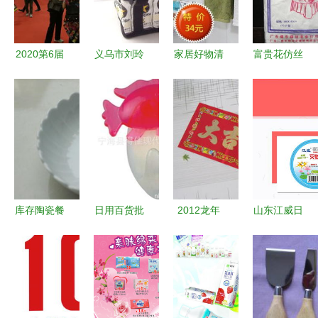
业实力
需求
2020第6届
义乌市刘玲
家居好物清
富贵花仿丝
广州国际日
日用百货商
单 jc2188
台布 酒店
用百货家居
行户外用品
特价推荐，
婚庆与日常
用品及不锈
与日用百货
打造舒适温
餐桌的多功
钢制品展览
产品概览
馨的居家生
能选择
会暨日化纸
活
品展览会
洞见行业趋
库存陶瓷餐
日用百货批
2012龙年
山东江威日
势，共创消
具盘子选购
发厂家 采
春节批发指
用品公司
费新生态
指南 价
购策略与渠
南 烫金对
打造安全高
格、厂家与
道选择指南
联（型号
效家居防
图片详解
NO.508）
护，杀虫气
价格、厂家
雾剂引领日