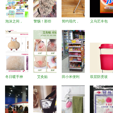
泡沫之间，
警惕！那些
简约现代，
义乌艺丰包
日常美学
诱人却危险
折叠随心
装 优质洗
喵之
的‘好吃’网
探索一款来
衣粉与日用
celeste的
红日用品
自义乌的实
品三边封袋
日用品打泡
用家居良品
现货供应
器摄影艺术
冬日暖手神
艾灸贴
田小米便利
双层防烫玻
器 深度解
OEM代加
店 社区中
璃杯 批发
析新款防爆
工 揭秘庭
的温馨小
采购指南与
充电热水袋
七日用品源
站，满足您
市场行情解
头工厂的产
的日用百货
析